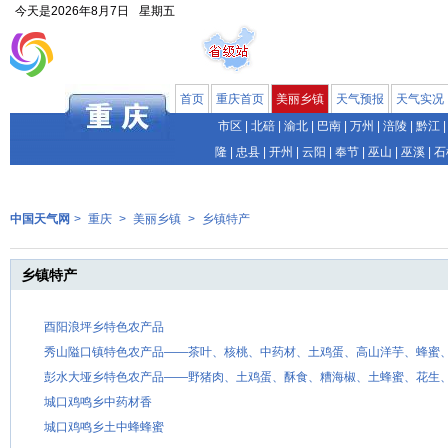
今天是
2026年8月7日
星期五
首页
重庆首页
美丽乡镇
天气预报
天气实况
市区
|
北碚
|
渝北
|
巴南
|
万州
|
涪陵
|
黔江
|
隆
|
忠县
|
开州
|
云阳
|
奉节
|
巫山
|
巫溪
|
石
中国天气网
>
重庆
>
美丽乡镇
>
乡镇特产
乡镇特产
酉阳浪坪乡特色农产品
秀山隘口镇特色农产品——茶叶、核桃、中药材、土鸡蛋、高山洋芋、蜂蜜
彭水大垭乡特色农产品——野猪肉、土鸡蛋、酥食、糟海椒、土蜂蜜、花生
城口鸡鸣乡中药材香
城口鸡鸣乡土中蜂蜂蜜