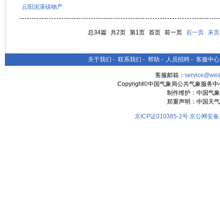
云阳泥溪镇物产
总34篇
共2页
第1页
首页
前一页
后一页
末页
关于我们
-
联系我们
-
帮助
-
人员招聘
-
客服中心
客服邮箱：
service@wea
Copyright©中国气象局公共气象服务中心 All
制作维护：中国气象
郑重声明：中国天气
京ICP证010385-2号
京公网安备11