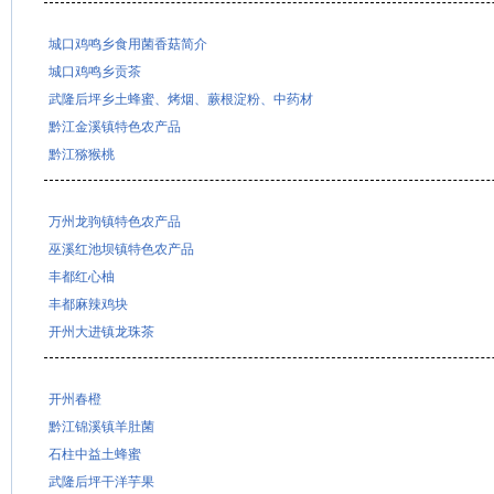
城口鸡鸣乡食用菌香菇简介
城口鸡鸣乡贡茶
武隆后坪乡土蜂蜜、烤烟、蕨根淀粉、中药材
黔江金溪镇特色农产品
黔江猕猴桃
万州龙驹镇特色农产品
巫溪红池坝镇特色农产品
丰都红心柚
丰都麻辣鸡块
开州大进镇龙珠茶
开州春橙
黔江锦溪镇羊肚菌
石柱中益土蜂蜜
武隆后坪干洋芋果