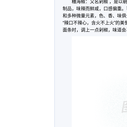
糟海椒：又名剁椒 ，是以
制品，味辣而鲜咸，口感偏重。
和多种微量元素，色、香、味俱
“辣口不辣心，含火不上火”的
面条时，调上一点剁椒，味道会