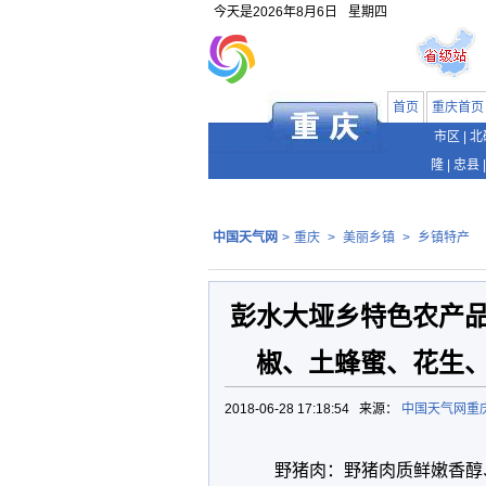
今天是
2026年8月6日
星期四
首页
重庆首页
市区
|
北
隆
|
忠县
|
中国天气网
>
重庆
>
美丽乡镇
>
乡镇特产
彭水大垭乡特色农产
椒、土蜂蜜、花生
2018-06-28 17:18:54 来源：
中国天气网重
野猪肉：野猪肉质鲜嫩香醇