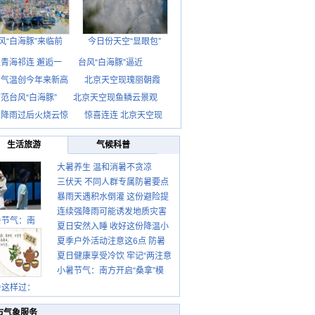
风“白海豚”来临前
今日份天空“显眼包”
青海祁连 邂逅一
台风“白海豚”逼近
京气温创今年来新高
北京天空现瑰丽朝霞
范台风“白海豚”
北京天空现鱼鳞云景观
京降雨过后火烧云惊
惊喜连连 北京天空现
生活旅游
气候科普
大暑养生 温和消暑不贪凉
三伏天 不同人群专属防暑要点
暴雨天遇积水倒灌 这份避险提
请收好
连续强降雨可能诱发地质灾害
示请收好
暑节气：南
夏日安然入睡 收好这份降温小
这些前兆要知道
夏季户外活动注意这6点 防暑
贴士
夏日健康享受冷饮 牢记“两注意
健身两不误
小暑节气：南方开启“桑拿”模
一控制”
式 北方陆续进入雨季
暑这样过：
市气象服务