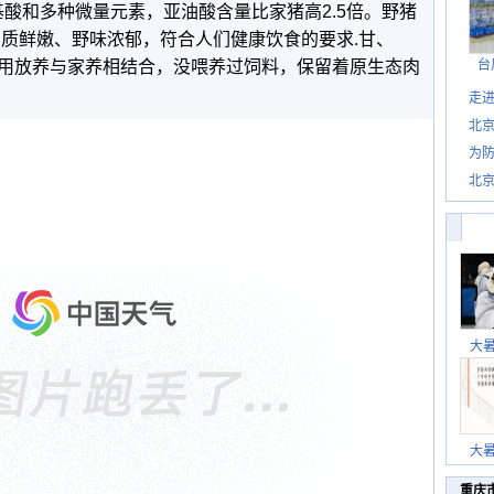
氨基酸和多种微量元素，亚油酸含量比家猪高2.5倍。野猪
肉质鲜嫩、野味浓郁，符合人们健康饮食的要求.甘、
用放养与家养相结合，没喂养过饲料，保留着原生态肉
台
走进
北
为防
北
大
大
重庆