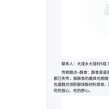
联系人：大垭乡大垭村5组 李路 
传统糕点--酥食：酥食是
都已失传，做酥食的磨具也相继
包蛋糕月饼酐酥饼酥材料简单，
吃的放心、吃的舒心。