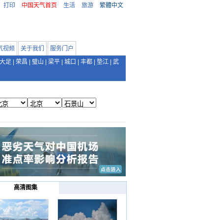
打印
中国天气首页
生活
旅游
繁體中文
气视频
关于我们
服务门户
大足
|
荣昌
|
璧山
|
梁平
|
城口
|
丰都
|
垫江
|
武
高清图集