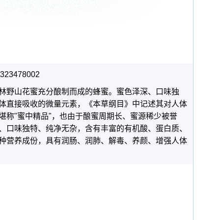
23478002
林野山花蜜充分酿制而成的蜂蜜。蜜色泽深、口味独
体直接吸收的微量元素，《本草纲目》中记述其对人体
堪称"蜜中精品"，也由于酿蜜周期长、蜜源稀少被誉
金黄、口味独特、纯净无杂，含有丰富的有机酸、蛋白质、
种营养成份，具有润肠、润肺、解毒、养颜、增强人体