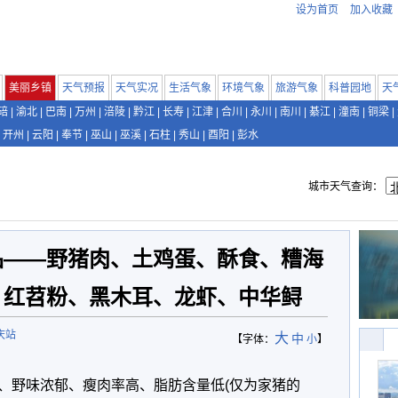
设为首页
加入收藏
美丽乡镇
天气预报
天气实况
生活气象
环境气象
旅游气象
科普园地
天
碚
|
渝北
|
巴南
|
万州
|
涪陵
|
黔江
|
长寿
|
江津
|
合川
|
永川
|
南川
|
綦江
|
潼南
|
铜梁
|
开州
|
云阳
|
奉节
|
巫山
|
巫溪
|
石柱
|
秀山
|
酉阳
|
彭水
城市天气查询：
品——野猪肉、土鸡蛋、酥食、糟海
、红苕粉、黑木耳、龙虾、中华鲟
庆站
大
中
【字体：
小
】
、野味浓郁、瘦肉率高、脂肪含量低(仅为家猪的