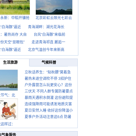
西永新：中稻开镰抢
北京彩虹云隙光七彩云
“白海豚”逼近
青海湖畔：湖光花海长
：暑热尚存 大自
台风“白海豚”来临前
份天空“显眼包”
走进青海祁连 邂逅一
“白海豚”逼近
北京气温创今年来新高
生活旅游
气候科普
立秋话养生：“贴秋膘”莫着急
暑热未退空调吹不停 3招护住
先清暑再防燥
户外露营怎么玩更安心？这份
肩颈不酸痛
三伏天 不同人群专属防暑要点
攻略请收好
秋节气：北
暴雨天遇积水倒灌 这份避险提
请收好
连续强降雨可能诱发地质灾害
示请收好
夏日安然入睡 收好这份降温小
这些前兆要知道
夏季户外活动注意这6点 防暑
贴士
健身两不误
秋这样过：
市气象服务