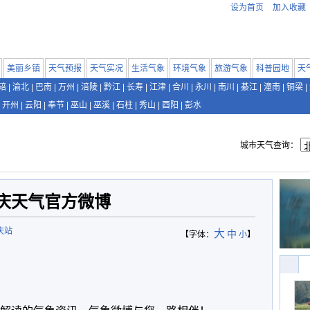
设为首页
加入收藏
美丽乡镇
天气预报
天气实况
生活气象
环境气象
旅游气象
科普园地
天
碚
|
渝北
|
巴南
|
万州
|
涪陵
|
黔江
|
长寿
|
江津
|
合川
|
永川
|
南川
|
綦江
|
潼南
|
铜梁
|
开州
|
云阳
|
奉节
|
巫山
|
巫溪
|
石柱
|
秀山
|
酉阳
|
彭水
城市天气查询：
庆天气官方微博
庆站
大
中
【字体：
小
】