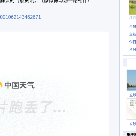
解读的气象资讯，气象微博与您一路相伴！
p/1001062143462671
江
台风
立秋
今日
台风
立
立
重庆