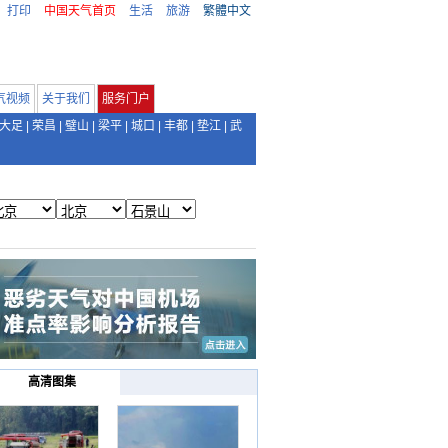
打印
中国天气首页
生活
旅游
繁體中文
气视频
关于我们
服务门户
大足
|
荣昌
|
璧山
|
梁平
|
城口
|
丰都
|
垫江
|
武
高清图集