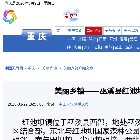
今天是
2026年8月9日
星期日
首页
重庆首页
美丽乡镇
天气预报
天气实况
市区
|
北碚
|
渝北
|
巴南
|
万州
|
涪陵
|
黔江
|
隆
|
忠县
|
开州
|
云阳
|
奉节
|
巫山
|
巫溪
|
石
中国天气网
>
重庆
>
美丽乡镇
>
美丽乡镇介绍文章
美丽乡镇——巫溪县红池
2018-03-29 16:55:08 来源：
中国天气网重庆站
红池坝镇位于巫溪县西部，地处巫
区结合部，东北与红池坝国家森林公园
相邻，南与田坝镇、尖山镇相接，西北