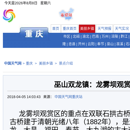
今天是
2026年8月8日
星期六
首页
重庆首页
美丽乡镇
天气预报
天气实况
市区
|
北碚
|
渝北
|
巴南
|
万州
|
涪陵
|
黔江
|
隆
|
忠县
|
开州
|
云阳
|
奉节
|
巫山
|
巫溪
|
石
中国天气网
>
重庆
>
美丽乡镇
>
景点介绍
巫山双龙镇：龙雾坝观
2018-04-05 14:03:43 来源：
中国天气网重庆站
龙雾坝观赏区的重点在双联石拱古
古桥建于清朝光绪八年（1882年），
龙、大昌、福田、奉节、大九湖的古大