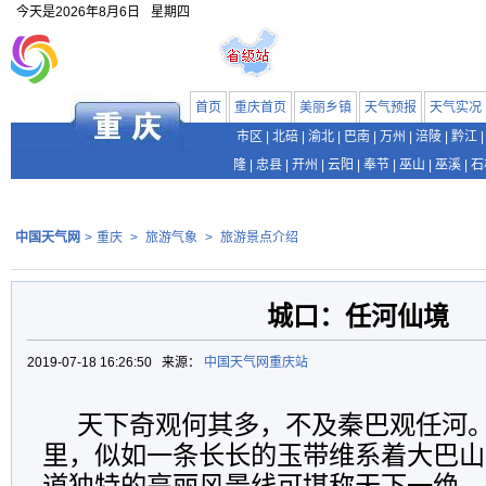
今天是
2026年8月6日
星期四
首页
重庆首页
美丽乡镇
天气预报
天气实况
市区
|
北碚
|
渝北
|
巴南
|
万州
|
涪陵
|
黔江
|
隆
|
忠县
|
开州
|
云阳
|
奉节
|
巫山
|
巫溪
|
石
中国天气网
>
重庆
>
旅游气象
>
旅游景点介绍
城口：任河仙境
2019-07-18 16:26:50 来源：
中国天气网重庆站
天下奇观何其多，不及秦巴观任河。
里，似如一条长长的玉带维系着大巴山
道独特的亮丽风景线可堪称天下一绝，