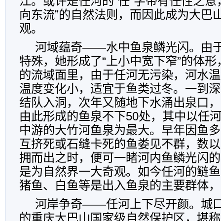
江。或许是任河的“任”字带有任性之意
向东流”的自然法则，而因此成为大巴
观。
河域蕴奇——水中鱼泉鳞光闪。由
特殊，她形成了“上小中宽下窄”的体形，
的流域面里，由于任河无污染，河水温
温度变化小，适宜于鱼类过冬。一到深
结队入洞，次年又随地下水涌出泉口，
由此形成的鱼泉不下50处，其中以任
中游的大竹河鱼泉为最大。早年因鱼多
互挤死或石缝卡死的鱼娄见不群，数以
拥而出之时，便可一睹河内鱼鳞光闪的
是为自然界一大奇观。如今任河的鲢鱼
猪鱼、白鱼等是出入鱼泉的主要群体，
河岸争奇——任河上下尽开颜。城
的重庆大巴山国家级自然保护区，堪称