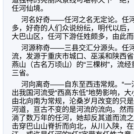
任河仙境。
河名好奇——任河之名无定论。任
多，好奇的人们众说纷纭，明代以后，
大巴山区，任河下游任姓颇多，由此而
河源称奇——三县交汇分源头。任
流，发源于重庆市城口、巫溪和陕西省
燕山（古名万顷山）的“三棵树”，流
三省。
河向离奇——自东至西违常规。“一
出我国河流受“西高东低”地势影响，
由北向南为常规，沦桑岁月改变的只是
河道，亘古不变的是河流的流向。然而
淌了数万年的任河，她却反其道而流之
击穿巴山山脊折而向北，从川入陕，在