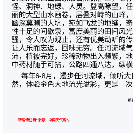
怪、洞神、地绿、人灵。登高瞭望，任
丽的大型山水画卷，层叠对峙的山峰，
幽深莫测的大坑，宛如飞龙的地缝，奇
性十足的间歇泉，富庶美丽的田间风光
骚，令人叹为观止，还有优美动听的传
让人乐而忘返，回味无穷。任河流域气
沛，植被完好，珍稀动物出入频繁，地
中药材随手可拈，公路四通八达，纵横
每年6-8月，漫步任河流域，倾听
然，体验金色大地流光溢彩，更是一次
编
转载请注明“来源：中国天气网”。