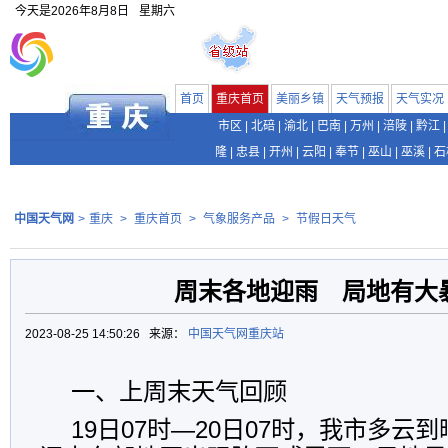
今天是
2026年8月8日
星期六
首页
重庆首页
美丽乡镇
天气预报
天气实况
市区
|
北碚
|
渝北
|
巴南
|
万州
|
涪陵
|
黔江
|
隆
|
忠县
|
开州
|
云阳
|
奉节
|
巫山
|
巫溪
|
石
中国天气网
>
重庆
>
重庆首页
>
气象服务产品
>
节假日天气
周末各地迎雨 局地有大
2023-08-25 14:50:26 来源：
中国天气网重庆站
一、上周末天气回顾
19日07时—20日07时，我市多云