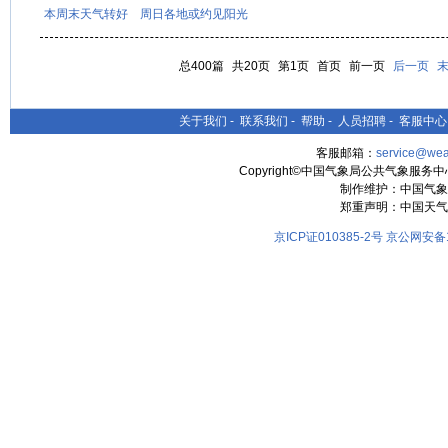
本周末天气转好 周日各地或约见阳光
总400篇
共20页
第1页
首页
前一页
后一页
关于我们
-
联系我们
-
帮助
-
人员招聘
-
客服中心
客服邮箱：
service@wea
Copyright©中国气象局公共气象服务中心 All
制作维护：中国气象
郑重声明：中国天气
京ICP证010385-2号
京公网安备11