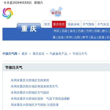
今天是
2026年8月8日
星期六
首页
重庆首页
美丽乡镇
天气预报
天气实况
市区
|
北碚
|
渝北
|
巴南
|
万州
|
涪陵
|
黔江
|
隆
|
忠县
|
开州
|
云阳
|
奉节
|
巫山
|
巫溪
|
石
中国天气网
>
重庆
>
重庆首页
>
气象服务产品
>
节假日天气
节假日天气
本周末重庆大部地区无雨来扰
本周末重庆部分地区将迎来雨雪天气
本周末重庆大部地区天气较好
本周末重庆大部地区迎雨 气温下滑高温缓解
周末重庆大部地区天气晴热 注意防暑