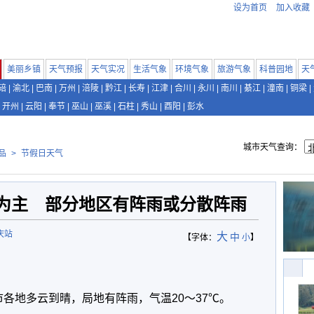
设为首页
加入收藏
美丽乡镇
天气预报
天气实况
生活气象
环境气象
旅游气象
科普园地
天
碚
|
渝北
|
巴南
|
万州
|
涪陵
|
黔江
|
长寿
|
江津
|
合川
|
永川
|
南川
|
綦江
|
潼南
|
铜梁
|
开州
|
云阳
|
奉节
|
巫山
|
巫溪
|
石柱
|
秀山
|
酉阳
|
彭水
城市天气查询：
品
>
节假日天气
为主 部分地区有阵雨或分散阵雨
庆站
大
中
【字体：
小
】
我市各地多云到晴，局地有阵雨，气温20～37℃。