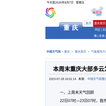
今天是
2026年8月7日
星期五
首页
重庆首页
市区
|
北
隆
|
忠县
|
中国天气网
>
重庆
>
重庆首页
>
气象服务产
本周末重庆大部多云
2023-07-28 16:01:14 来源：
中国天气网重
一、上周末天气回顾
22日07时—23日07时，