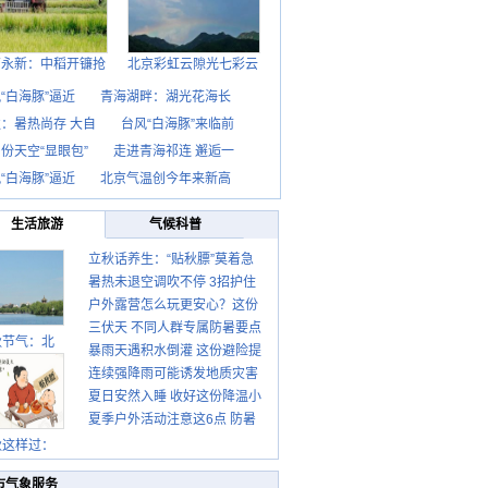
西永新：中稻开镰抢
北京彩虹云隙光七彩云
“白海豚”逼近
青海湖畔：湖光花海长
：暑热尚存 大自
台风“白海豚”来临前
份天空“显眼包”
走进青海祁连 邂逅一
“白海豚”逼近
北京气温创今年来新高
生活旅游
气候科普
立秋话养生：“贴秋膘”莫着急
暑热未退空调吹不停 3招护住
先清暑再防燥
户外露营怎么玩更安心？这份
肩颈不酸痛
三伏天 不同人群专属防暑要点
攻略请收好
秋节气：北
暴雨天遇积水倒灌 这份避险提
请收好
连续强降雨可能诱发地质灾害
示请收好
夏日安然入睡 收好这份降温小
这些前兆要知道
夏季户外活动注意这6点 防暑
贴士
健身两不误
秋这样过：
市气象服务