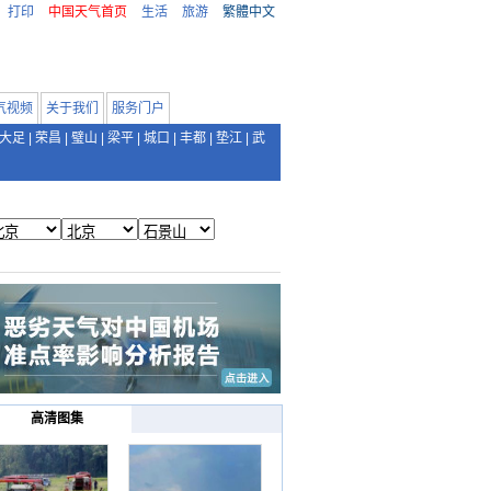
打印
中国天气首页
生活
旅游
繁體中文
气视频
关于我们
服务门户
大足
|
荣昌
|
璧山
|
梁平
|
城口
|
丰都
|
垫江
|
武
高清图集