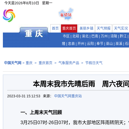
今天是
2026年8月10日
星期一
首页
重庆首页
美丽乡镇
天气预报
天气实况
市区
|
北碚
|
渝北
|
巴南
|
万州
|
涪陵
|
黔江
|
隆
|
忠县
|
开州
|
云阳
|
奉节
|
巫山
|
巫溪
|
石
中国天气网
>
重庆
>
重庆首页
>
气象服务产品
>
节假日天气
本周末我市先晴后雨 周六夜
2023-03-31 15:12:53 来源：
中国天气网重庆站
一、上周末天气回顾
3月25日07时-26日07时，我市大部地区阵雨转阴天；