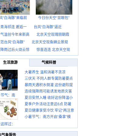
风“白海豚”来临前
今日份天空“显眼包”
青海祁连 邂逅一
台风“白海豚”逼近
京气温创今年来新高
北京天空现瑰丽朝霞
范台风“白海豚”
北京天空现鱼鳞云景观
京降雨过后火烧云惊
惊喜连连 北京天空现
生活旅游
气候科普
大暑养生 温和消暑不贪凉
三伏天 不同人群专属防暑要点
暴雨天遇积水倒灌 这份避险提
请收好
连续强降雨可能诱发地质灾害
示请收好
暑节气：南
夏日安然入睡 收好这份降温小
这些前兆要知道
夏季户外活动注意这6点 防暑
贴士
夏日健康享受冷饮 牢记“两注意
健身两不误
小暑节气：南方开启“桑拿”模
一控制”
式 北方陆续进入雨季
暑这样过：
市气象服务