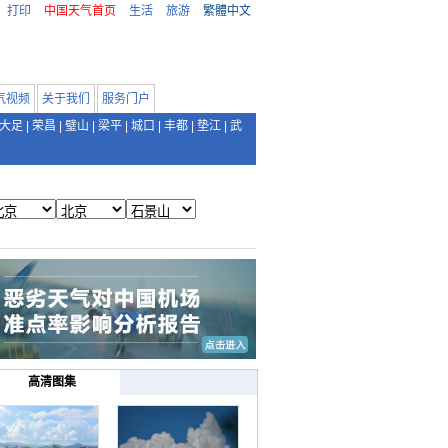
打印
中国天气首页
生活
旅游
繁體中文
气视频
关于我们
服务门户
大足
|
荣昌
|
璧山
|
梁平
|
城口
|
丰都
|
垫江
|
武
高清图集