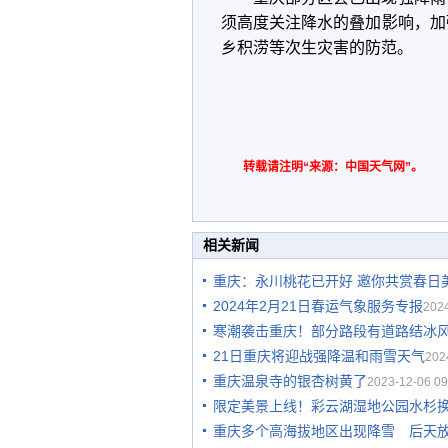
须高度关注降水的叠加影响，加
乡积涝等次生灾害的防范。
转载请注明“来源：中国天气网”。
相关新闻
重庆：永川桃花已开好 邀你共赏春日
2024年2月21日春运气象服务专报
2024
寒潮袭击重庆！部分路段有道路结冰
21日重庆将迎战强降温和雨雪天气
202
重庆温泉寺的银杏树黄了
2023-12-06 09
限定美景上线！彩云湖湿地公园水杉换
重庆多个高海拔地区出现降雪 后天