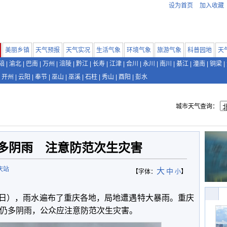
设为首页
加入收藏
美丽乡镇
天气预报
天气实况
生活气象
环境气象
旅游气象
科普园地
天
碚
|
渝北
|
巴南
|
万州
|
涪陵
|
黔江
|
长寿
|
江津
|
合川
|
永川
|
南川
|
綦江
|
潼南
|
铜梁
|
开州
|
云阳
|
奉节
|
巫山
|
巫溪
|
石柱
|
秀山
|
酉阳
|
彭水
城市天气查询：
天多阴雨 注意防范次生灾害
庆站
大
中
【字体：
小
】
20日），雨水遍布了重庆各地，局地遭遇特大暴雨。重庆
庆仍多阴雨，公众应注意防范次生灾害。