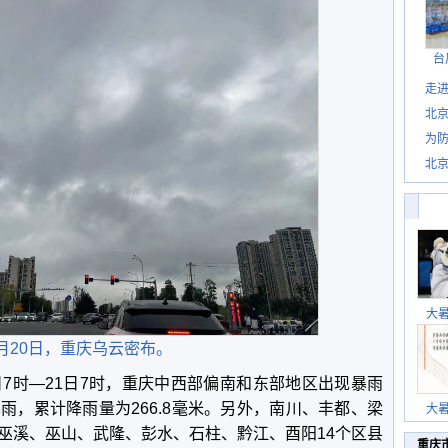
台
走进
北
为防
北
大
月20日，重庆乌云密布。
日7时—21日7时，重庆中西部偏南和东部地区出现暴雨
雨，累计降雨量为266.8毫米。另外，南川、丰都、梁
大
巫溪、巫山、武隆、彭水、石柱、黔江、酉阳14个区县
重庆