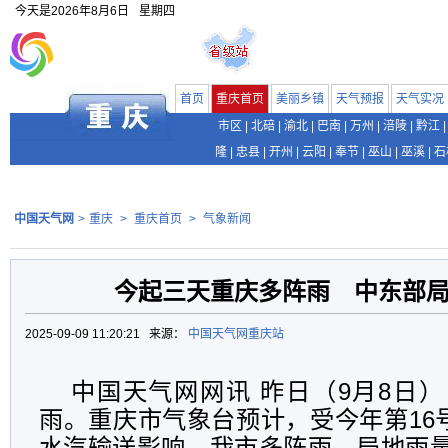
今天是
2026年8月6日
星期四
首页
重庆首页
美丽乡镇
天气预报
天气实况
市区
|
北碚
|
渝北
|
巴南
|
万州
|
涪陵
|
黔江
|
隆
|
忠县
|
开州
|
云阳
|
奉节
|
巫山
|
巫溪
|
石
中国天气网
>
重庆
>
重庆首页
>
气象新闻
今起三天重庆多阵雨 中东部
2025-09-09 11:20:21 来源：
中国天气网重庆站
中国天气网网讯 昨日（9月8日
雨。重庆市气象台预计，受今年第16号
水汽输送影响，我市多阵雨，局地雨