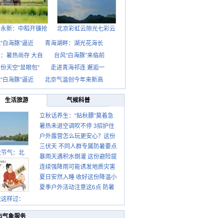
西永新：中稻开镰抢
北京彩虹云隙光七彩云
“白海豚”逼近
青海湖畔：湖光花海长
：暑热尚存 大自
台风“白海豚”来临前
份天空“显眼包”
走进青海祁连 邂逅一
“白海豚”逼近
北京气温创今年来新高
生活旅游
气候科普
立秋话养生：“贴秋膘”莫着急
暑热未退空调吹不停 3招护住
先清暑再防燥
户外露营怎么玩更安心？这份
肩颈不酸痛
三伏天 不同人群专属防暑要点
攻略请收好
秋节气：北
暴雨天遇积水倒灌 这份避险提
请收好
连续强降雨可能诱发地质灾害
示请收好
夏日安然入睡 收好这份降温小
这些前兆要知道
夏季户外活动注意这6点 防暑
贴士
健身两不误
秋这样过：
市气象服务