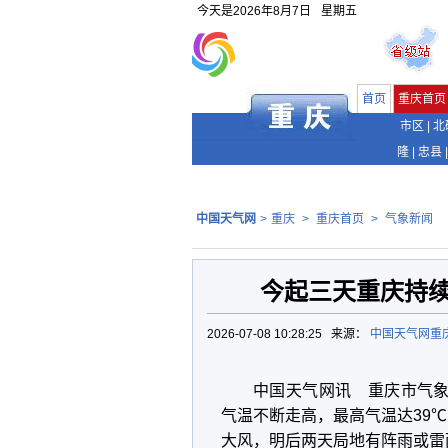
今天是
2026年8月7日
星期五
首页
重庆首页
市区
|
北
隆
|
忠县
|
中国天气网
>
重庆
>
重庆首页
>
气象新闻
今起三天重庆持
2026-07-08 10:28:25 来源：
中国天气网重
中国天气网讯 重庆市气象
气温不断走高，最高气温达39
大风，明后两天局地有阵雨或雷