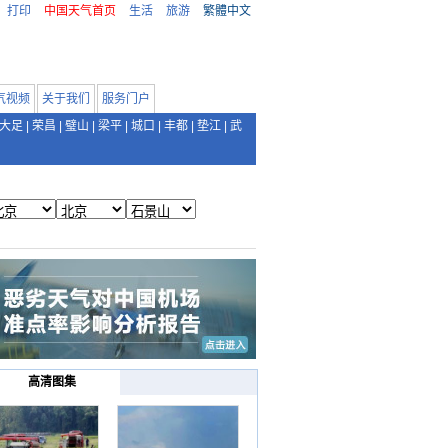
打印
中国天气首页
生活
旅游
繁體中文
气视频
关于我们
服务门户
大足
|
荣昌
|
璧山
|
梁平
|
城口
|
丰都
|
垫江
|
武
高清图集