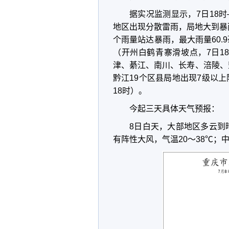
据实况监测显示，7日18
地区出现分散雷雨，局地大到暴
个雨量站达暴雨，最大雨量60.
（开州白鹤青寨滑坡点，7日1
津、綦江、南川、长寿、涪陵、
黔江19个区县局地出现7级以上阵
18时）。
今起三天具体天气预报：
8日白天，大部地区多云到
有阵性大风，气温20
～
38℃；