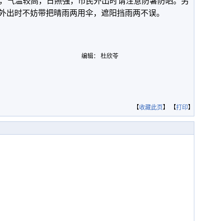
，气温较高，日照强，市民外出时请注意防暑防晒。另
外出时不妨带把晴雨两用伞，遮阳挡雨两不误。
编辑： 杜欣苓
【
收藏此页
】 【
打印
】