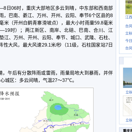
时—8日06时，重庆大部地区多云到晴，中东部和西南部
雨，巴南、綦江、万州、开州、云阳、奉节6个区县的8
江
9毫米（开州白鹤青寨滑坡点），最大小时雨量59.8毫米
台风
8—19时）；两江新区、南岸、北碚、巴南、合川、江
立秋
垫江、万州、开州、云阳、奉节、城口、武隆、石柱、
今日
性大风，最大风速29.1米/秒（11级，石柱国家站7日
台风
晴，午后有分散阵雨或雷雨，雨量局地大到暴雨，并伴
中心城区：多云间晴，气温27
～
37℃。
立
立
重庆