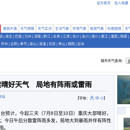
设为首页
加入收藏
美丽乡镇
天气预报
天气实况
生活气象
环境气象
旅游气象
科普园地
天
碚
|
渝北
|
巴南
|
万州
|
涪陵
|
黔江
|
长寿
|
江津
|
合川
|
永川
|
南川
|
綦江
|
潼南
|
铜梁
|
开州
|
云阳
|
奉节
|
巫山
|
巫溪
|
石柱
|
秀山
|
酉阳
|
彭水
城市天气查询：
续晴好天气 局地有阵雨或雷雨
庆站
大
中
【字体：
小
】
台预计，今起三天（7月8日至10日）重庆大部晴好，
℃；今日午后分散雷阵雨多发，局地大到暴雨并伴有阵性
雨。