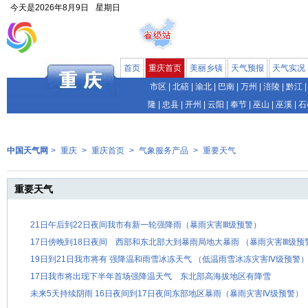
今天是
2026年8月9日
星期日
首页
重庆首页
美丽乡镇
天气预报
天气实况
市区
|
北碚
|
渝北
|
巴南
|
万州
|
涪陵
|
黔江
|
隆
|
忠县
|
开州
|
云阳
|
奉节
|
巫山
|
巫溪
|
石
中国天气网
>
重庆
>
重庆首页
>
气象服务产品
>
重要天气
重要天气
21日午后到22日夜间我市有新一轮强降雨（暴雨灾害Ⅲ级预警）
17日傍晚到18日夜间 西部和东北部大到暴雨局地大暴雨 （暴雨灾害Ⅲ级预
19日到21日我市将有 强降温和雨雪冰冻天气 （低温雨雪冰冻灾害Ⅳ级预警
17日我市将出现下半年首场强降温天气 东北部高海拔地区有降雪
未来5天持续阴雨 16日夜间到17日夜间东部地区暴雨（暴雨灾害Ⅳ级预警）