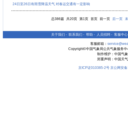
24日至26日有雨雪降温天气 对春运交通有一定影响
总386篇
共20页
第1页
首页
前一页
后一页
关于我们
-
联系我们
-
帮助
-
人员招聘
-
客服中心
客服邮箱：
service@wea
Copyright©中国气象局公共气象服务中心 All
制作维护：中国气象
郑重声明：中国天气
京ICP证010385-2号
京公网安备11