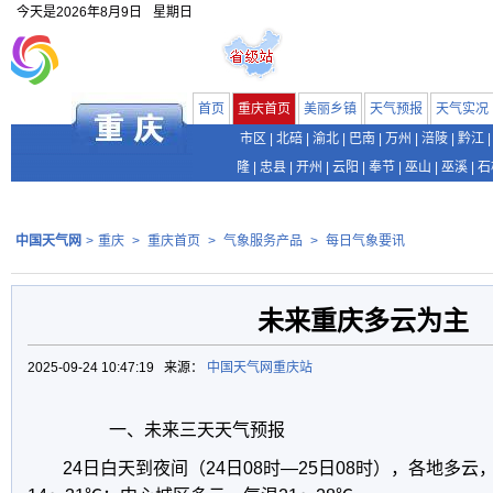
今天是
2026年8月9日
星期日
首页
重庆首页
美丽乡镇
天气预报
天气实况
市区
|
北碚
|
渝北
|
巴南
|
万州
|
涪陵
|
黔江
|
隆
|
忠县
|
开州
|
云阳
|
奉节
|
巫山
|
巫溪
|
石
中国天气网
>
重庆
>
重庆首页
>
气象服务产品
>
每日气象要讯
未来重庆多云为主
2025-09-24 10:47:19 来源：
中国天气网重庆站
一、未来三天天气预报
24日白天到夜间（24日08时—25日08时），各地多