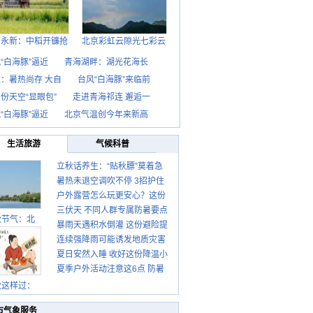
西永新：中稻开镰抢
北京彩虹云隙光七彩云
“白海豚”逼近
青海湖畔：湖光花海长
：暑热尚存 大自
台风“白海豚”来临前
份天空“显眼包”
走进青海祁连 邂逅一
“白海豚”逼近
北京气温创今年来新高
生活旅游
气候科普
立秋话养生：“贴秋膘”莫着急
暑热未退空调吹不停 3招护住
先清暑再防燥
户外露营怎么玩更安心？这份
肩颈不酸痛
三伏天 不同人群专属防暑要点
攻略请收好
秋节气：北
暴雨天遇积水倒灌 这份避险提
请收好
连续强降雨可能诱发地质灾害
示请收好
夏日安然入睡 收好这份降温小
这些前兆要知道
夏季户外活动注意这6点 防暑
贴士
健身两不误
秋这样过：
市气象服务