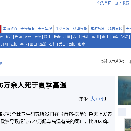
设为首页
加入收藏
美丽乡镇
天气预报
天气实况
生活气象
环境气象
旅游气象
科普园地
天
碚
|
渝北
|
巴南
|
万州
|
涪陵
|
黔江
|
长寿
|
江津
|
合川
|
永川
|
南川
|
綦江
|
潼南
|
铜梁
|
开州
|
云阳
|
奉节
|
巫山
|
巫溪
|
石柱
|
秀山
|
酉阳
|
彭水
城市天气查询：
讯
6万余人死于夏季高温
大
中
【字体：
小
】
塞罗那全球卫生研究所22日在《自然-医学》杂志上发表
欧洲导致超过6.27万起与高温有关的死亡，比2023年