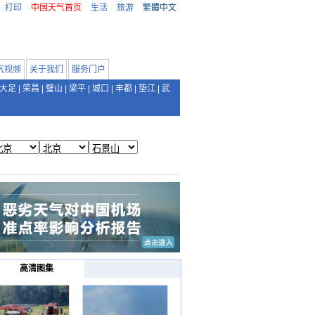
打印
中国天气首页
生活
旅游
繁體中文
气视频
关于我们
服务门户
大足
|
荣昌
|
璧山
|
梁平
|
城口
|
丰都
|
垫江
|
武
高清图集