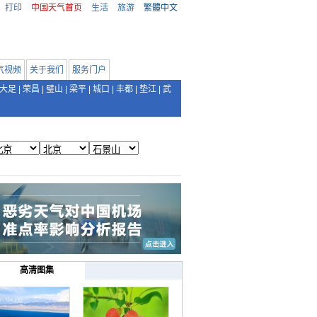
打印
中国天气首页
生活
旅游
繁體中文
气视频
关于我们
服务门户
大足
|
荣昌
|
璧山
|
梁平
|
城口
|
丰都
|
垫江
|
武
高清图集