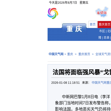
今天是
2026年8月7日
星期五
首页
重庆首页
市区
|
北
隆
|
忠县
|
中国天气网
>
重庆
>
重庆首页
>
全球天气资
法国将面临强风暴“戈
2026-01-08 11:18:51 来源：
中国天气网重
中新网巴黎1月8日电（
李洋
象部门当地时间7日发布警告称，
影响法国，多地恶劣天气仍将持