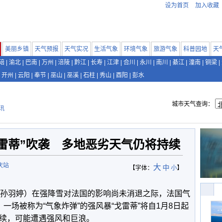
设为首页
加入收藏
美丽乡镇
天气预报
天气实况
生活气象
环境气象
旅游气象
科普园地
天
碚
|
渝北
|
巴南
|
万州
|
涪陵
|
黔江
|
长寿
|
江津
|
合川
|
永川
|
南川
|
綦江
|
潼南
|
铜梁
|
开州
|
云阳
|
奉节
|
巫山
|
巫溪
|
石柱
|
秀山
|
酉阳
|
彭水
城市天气查询：
讯
雷蒂”吹袭 多地恶劣天气仍将持续
庆站
大
中
【字体：
小
】
 孙羽婷
）在强降雪对法国的影响尚未消退之际，法国气
一场被称为“气象炸弹”的强风暴“戈雷蒂”将自1月8日起
续，可能遭遇强风和巨浪。