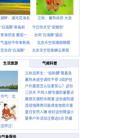
海湖畔：湖光花海长
立秋：暑热尚存 大自
“白海豚”来临前
今日份天空“显眼包”
青海祁连 邂逅一
台风“白海豚”逼近
京气温创今年来新高
北京天空现瑰丽朝霞
范台风“白海豚”
北京天空现鱼鳞云景观
生活旅游
气候科普
立秋话养生：“贴秋膘”莫着急
暑热未退空调吹不停 3招护住
先清暑再防燥
户外露营怎么玩更安心？这份
肩颈不酸痛
三伏天 不同人群专属防暑要点
攻略请收好
秋节气：北
暴雨天遇积水倒灌 这份避险提
请收好
连续强降雨可能诱发地质灾害
示请收好
夏日安然入睡 收好这份降温小
这些前兆要知道
夏季户外活动注意这6点 防暑
贴士
健身两不误
秋这样过：
市气象服务