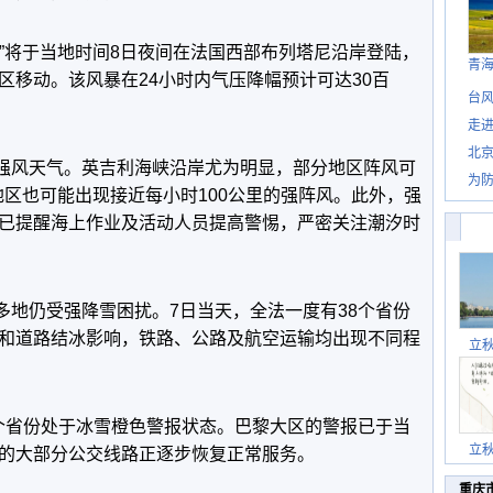
蒂”将于当地时间8日夜间在法国西部布列塔尼沿岸登陆，
青
区移动。该风暴在24小时内气压降幅预计可达30百
台风
。
走进
北
强风天气。英吉利海峡沿岸尤为明显，部分地区阵风可
为防
陆地区也可能出现接近每小时100公里的强阵风。此外，强
已提醒海上作业及活动人员提高警惕，严密关注潮汐时
多地仍受强降雪困扰。7日当天，全法一度有38个省份
和道路结冰影响，铁路、公路及航空运输均出现不同程
立
2个省份处于冰雪橙色警报状态。巴黎大区的警报已于当
立
的大部分公交线路正逐步恢复正常服务。
重庆