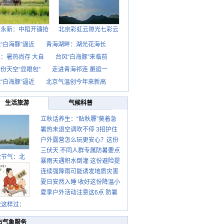
西永新：中稻开镰抢
北京彩虹云隙光七彩云
“白海豚”逼近
青海湖畔：湖光花海长
：暑热尚存 大自
台风“白海豚”来临前
份天空“显眼包”
走进青海祁连 邂逅一
“白海豚”逼近
北京气温创今年来新高
生活旅游
气候科普
立秋话养生：“贴秋膘”莫着急
暑热未退空调吹不停 3招护住
先清暑再防燥
户外露营怎么玩更安心？这份
肩颈不酸痛
三伏天 不同人群专属防暑要点
攻略请收好
秋节气：北
暴雨天遇积水倒灌 这份避险提
请收好
连续强降雨可能诱发地质灾害
示请收好
夏日安然入睡 收好这份降温小
这些前兆要知道
夏季户外活动注意这6点 防暑
贴士
健身两不误
秋这样过：
市气象服务