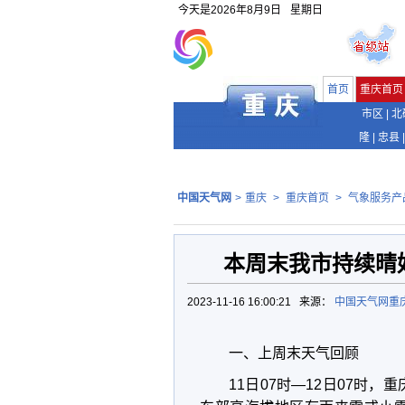
今天是
2026年8月9日
星期日
首页
重庆首页
市区
|
北
隆
|
忠县
|
中国天气网
>
重庆
>
重庆首页
>
气象服务产
本周末我市持续晴
2023-11-16 16:00:21 来源：
中国天气网重
一、上周末天气回顾
11日07时—12日07时