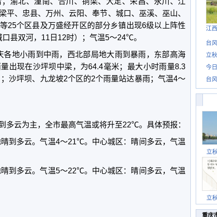
雪；渝北、潼南、合川、铜梁、大足、荣昌、永川、江
梁平、忠县、万州、云阳、奉节、城口、巫溪、巫山、
等25个区县及万盛经开区的部分乡镇出现6级以上阵性
江
城口县双河，11日12时）；气温5～24℃。
台风
，重庆各地小雨到中雨，西北部局地大雨到暴雨，东部高海
立秋
出现在沙坪坝中梁，为64.4毫米；最大小时雨量8.3
今日
）；沙坪坝、九龙坡2个区的2个雨量站达暴雨；气温4～
台风
到多云为主，全市最高气温或将升至22℃。具体预报：
地晴到多云。气温4～21℃。中心城区：晴间多云，气温
立
地晴到多云。气温5～22℃。中心城区：晴间多云，气温
立
重庆