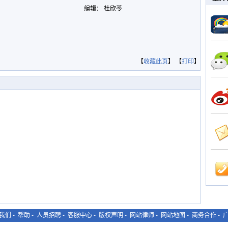
编辑： 杜欣苓
【
收藏此页
】 【
打印
】
我们
-
帮助
-
人员招聘
-
客服中心
-
版权声明
-
网站律师
-
网站地图
-
商务合作
-