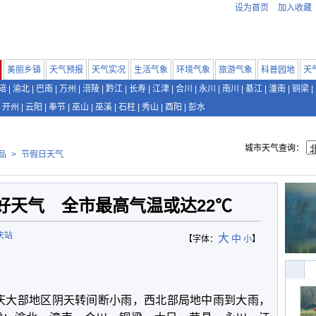
设为首页
加入收藏
美丽乡镇
天气预报
天气实况
生活气象
环境气象
旅游气象
科普园地
天
碚
|
渝北
|
巴南
|
万州
|
涪陵
|
黔江
|
长寿
|
江津
|
合川
|
永川
|
南川
|
綦江
|
潼南
|
铜梁
|
开州
|
云阳
|
奉节
|
巫山
|
巫溪
|
石柱
|
秀山
|
酉阳
|
彭水
城市天气查询：
品
>
节假日天气
好天气 全市最高气温或达22℃
庆站
大
中
【字体：
小
】
，重庆大部地区阴天转间断小雨，西北部局地中雨到大雨，