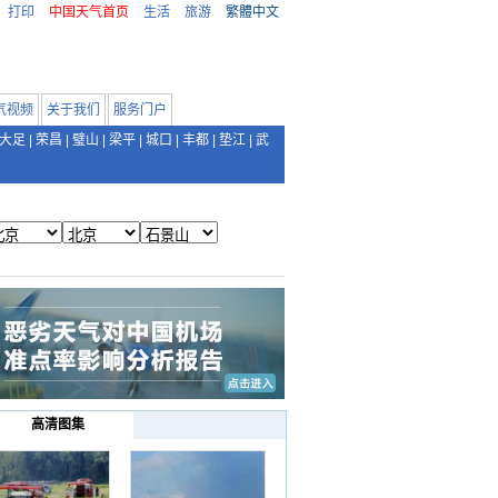
打印
中国天气首页
生活
旅游
繁體中文
气视频
关于我们
服务门户
大足
|
荣昌
|
璧山
|
梁平
|
城口
|
丰都
|
垫江
|
武
高清图集