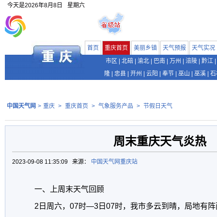
今天是
2026年8月8日
星期六
首页
重庆首页
美丽乡镇
天气预报
天气实况
市区
|
北碚
|
渝北
|
巴南
|
万州
|
涪陵
|
黔江
|
隆
|
忠县
|
开州
|
云阳
|
奉节
|
巫山
|
巫溪
|
石
中国天气网
>
重庆
>
重庆首页
>
气象服务产品
>
节假日天气
周末重庆天气炎热
2023-09-08 11:35:09 来源：
中国天气网重庆站
一、上周末天气回顾
2
日周六，07时—
3
日0
7
时，我市多云到晴，局地有阵